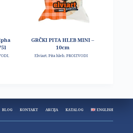
lpha
GRČKI PITA HLEB MINI –
75l
10cm
VODI
,
Elviart
,
Pita hleb
,
PROIZVODI
BLOG
KONTAKT
AKCIJA
KATALOG
ENGLISH