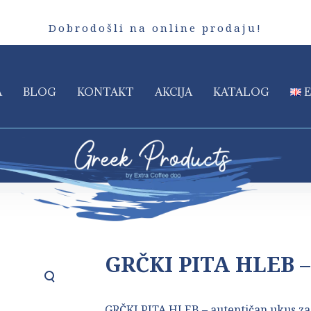
Dobrodošli na online prodaju!
A
BLOG
KONTAKT
AKCIJA
KATALOG
GRČKI PITA HLEB –
GRČKI PITA HLEB – autentičan ukus za 