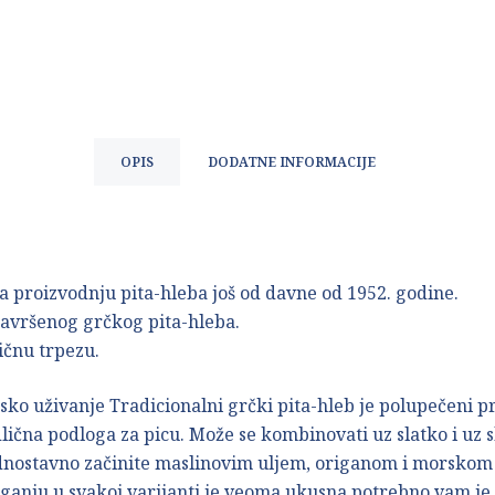
OPIS
DODATNE INFORMACIJE
 za proizvodnju pita-hleba još od davne od 1952. godine.
 savršenog grčkog pita-hleba.
ičnu trpezu.
o uživanje Tradicionalni grčki pita-hleb je polupečeni pro
lična podloga za picu. Može se kombinovati uz slatko i uz s
ednostavno začinite maslinovim uljem, origanom i morskom 
ll tiganju u svakoj varijanti je veoma ukusna,potrebno vam j