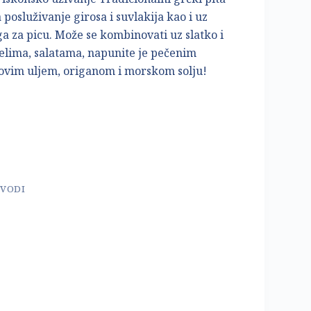
 posluživanje girosa i suvlakija kao i uz
a za picu. Može se kombinovati uz slatko i
jelima, salatama, napunite je pečenim
novim uljem, origanom i morskom solju!
ZVODI