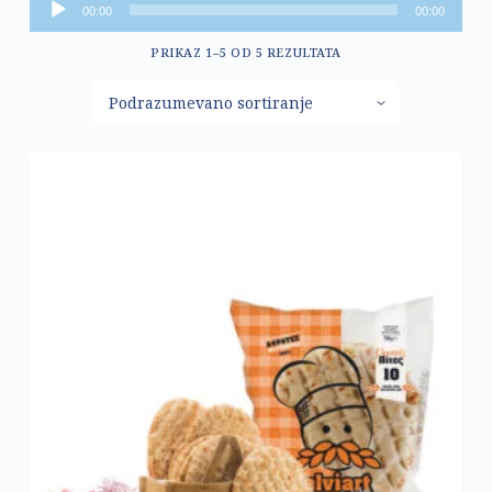
Pregledač
00:00
00:00
zvučnih
PRIKAZ 1–5 OD 5 REZULTATA
zapisa