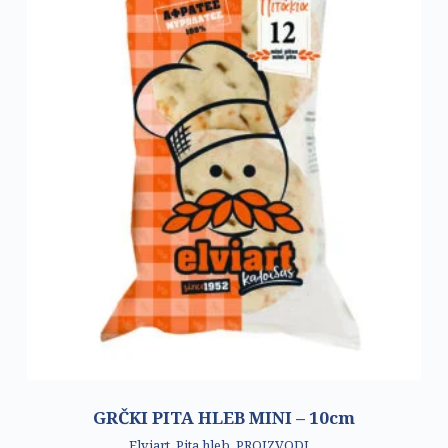
GRČKI PITA HLEB MINI – 10cm
Elviart
,
Pita hleb
,
PROIZVODI