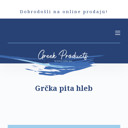
S
Dobrodošli na online prodaju!
k
i
p
t
o
c
o
n
t
e
Grčka pita hleb
n
t