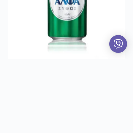
ALFA PIVO LIMENKA 0,5l
Alfa Brewery
,
Alkoholna pića
,
Piva