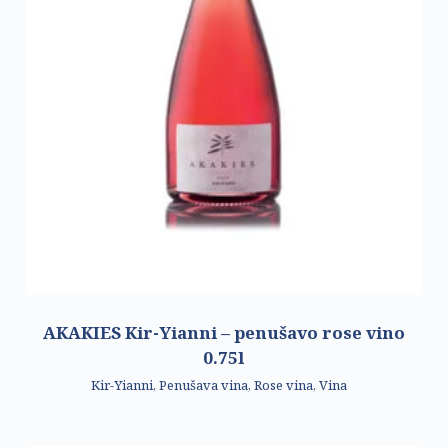
AKAKIES Kir-Yianni – penušavo rose vino
0.75l
Kir-Yianni
,
Penušava vina
,
Rose vina
,
Vina