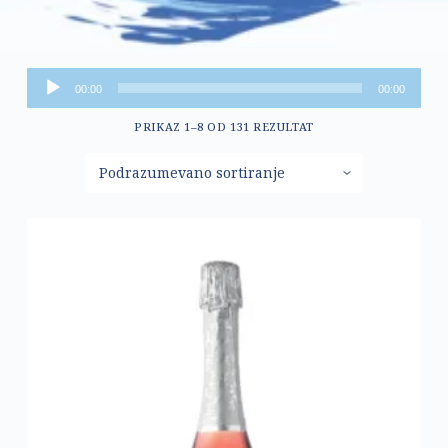
Pregledač
00:00
00:00
zvučnih
PRIKAZ 1–8 OD 131 REZULTAT
zapisa