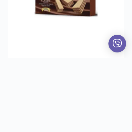
Amaretti
Slatkiši
OUT OF STOCK