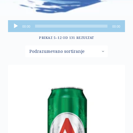
Pregledač
00:00
00:00
zvučnih
PRIKAZ 5–12 OD 131 REZULTAT
zapisa