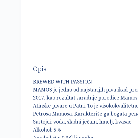
Opis
BREWED WITH PASSION
MAMOS je jedno od najstarijih piva ikad proi
2017. kao rezultat saradnje porodice Mamos i
Atinske pivare u Patri. To je visokokvalitet
Petrosa Mamosa. Karakteriše ga bogata pena 
Sastojci: voda, sladni ječam, hmelj, kvasac
Alkohol: 5%
Amabalaža: 0,33l limenka