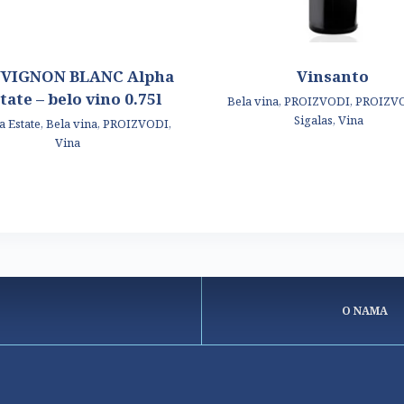
VIGNON BLANC Alpha
Vinsanto
tate – belo vino 0.75l
Bela vina
,
PROIZVODI
,
PROIZV
Sigalas
,
Vina
a Estate
,
Bela vina
,
PROIZVODI
,
Vina
O NAMA