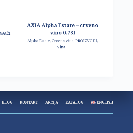
AXIA Alpha Estate – crveno
vino 0.75l
OĐAČI
,
Alpha Estate
,
Crvena vina
,
PROIZVODI
,
Vina
BLOG
KONTAKT
AKCIJA
KATALOG
ENGLISH