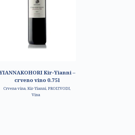
YIANNAKOHORI Kir-Yianni –
crveno vino 0.75l
Crvena vina
,
Kir-Yianni
,
PROIZVODI
,
Vina
Copyright © 2026 Grčki proizvodi - Greek Products