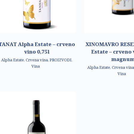
TANAT Alpha Estate – crveno
XINOMAVRO RESE
vino 0,75l
Estate – crveno 
magnu
Alpha Estate
,
Crvena vina
,
PROIZVODI
,
Vina
Alpha Estate
,
Crvena vin
Vina
O NAMA