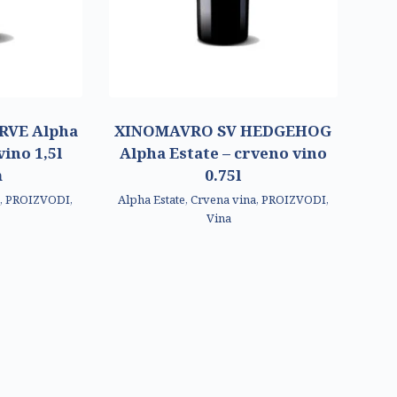
RVE Alpha
XINOMAVRO SV HEDGEHOG
vino 1,5l
Alpha Estate – crveno vino
m
0.75l
a
,
PROIZVODI
,
Alpha Estate
,
Crvena vina
,
PROIZVODI
,
Vina
BLOG
KONTAKT
AKCIJA
KATALOG
ENGLISH