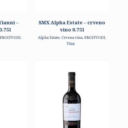
ianni –
SMX Alpha Estate – crveno
0.75l
vino 0.75l
PROIZVODI
,
Alpha Estate
,
Crvena vina
,
PROIZVODI
,
Vina