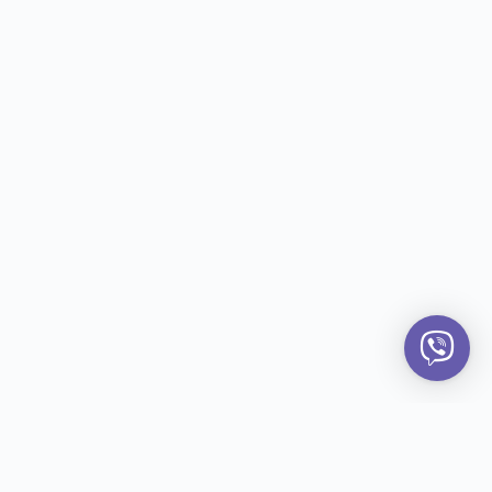
KONTAKT
Dzona Kenedija 1c, Novi Beograd
Serbia
office@grckiproizvodi.rs
+381694542200